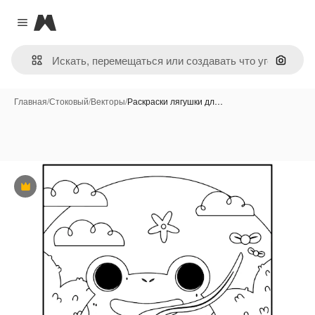
Magnific
Close menu
Поиск 
Главная
/
Стоковый
/
Векторы
/
Раскраски лягушки дл…
Премиум