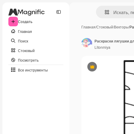
Создать
Главная
/
Стоковый
/
Векторы
/
Ра
Главная
Поиск
Раскраски лягушки д
Litonmiya
Стоковый
Посмотреть
Премиум
Все инструменты