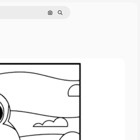
Поиск по изображению
Поиск