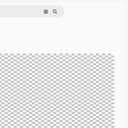
Поиск по изображению
Поиск