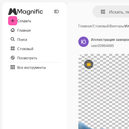
Создать
Главная
/
Стоковый
/
Векторы
/
Ил
Главная
Поиск
Иллюстрация заморо
user20864685
Стоковый
Посмотреть
Премиум
Все инструменты