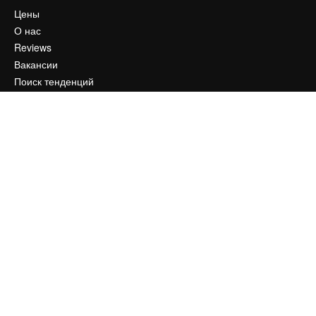
Цены
О нас
Reviews
Вакансии
Поиск тенденций
Блог
События
Slidesgo
Продайте свой контент
Помещение для прессы
Ищете magnific.ai
Связаться с нами
Клиентская поддержка
Instagram
YouTube
LinkedIn
TikTok