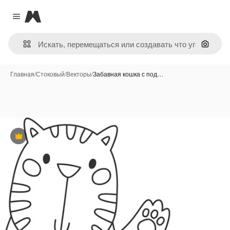
Magnific
Close menu
Поиск 
Главная
/
Стоковый
/
Векторы
/
Забавная кошка с под…
Премиум