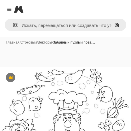
Magnific
Close menu
Поиск 
Главная
/
Стоковый
/
Векторы
/
Забавный пухлый пова…
Премиум