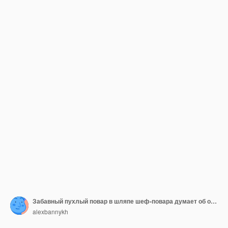
Забавный пухлый повар в шляпе шеф-повара думает об оригинальном вкусном супе со свежими овощами
alexbannykh