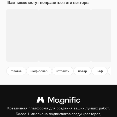
Вам также могут понравиться эти векторы
готовка
шеф-повар
готовить
повар
шеф
сал
Креативная платформа для создания ваших лучших работ.
Более 1 миллиона подписчиков среди креаторов,