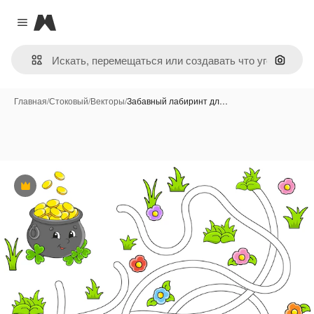
Magnific
Close menu
Поиск 
Главная
/
Стоковый
/
Векторы
/
Забавный лабиринт дл…
Премиум