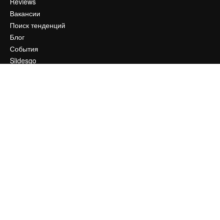
Reviews
Вакансии
Поиск тенденций
Блог
События
Slidesgo
Продайте свой контент
Помещение для прессы
Ищете magnific.ai
Связаться с нами
Клиентская поддержка
Instagram
YouTube
LinkedIn
TikTok
Discord
X
Reddit