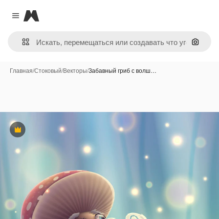
Magnific
Close menu
Поиск 
Главная
/
Стоковый
/
Векторы
/
Забавный гриб с волш…
Премиум