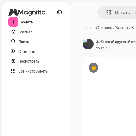
Создать
Главная
/
Стоковый
/
Векторы
/
За
Главная
Поиск
zoizoi17
Стоковый
Посмотреть
Премиум
Все инструменты