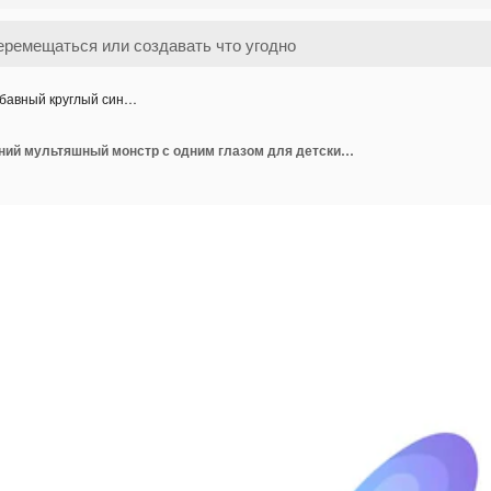
бавный круглый син…
Забавный круглый синий мультяшный монстр с одним глазом для детских украшений на Хэллоуин