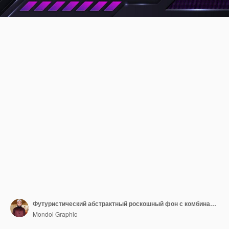
Футуристический абстрактный роскошный фон с комбинацией светящихся линий из светлых точек Premium векторы
Mondol Graphic