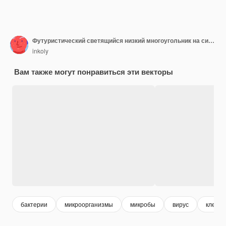
Футуристический светящийся низкий многоугольник на синем фоне
inkoly
Вам также могут понравиться эти векторы
бактерии
микроорганизмы
микробы
вирус
клетка