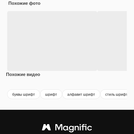
Похожие фото
Похожие видео
Premium
Premium
Premium
Premium
буквы шрифт
шрифт
алфавит шрифт
стиль шрифта