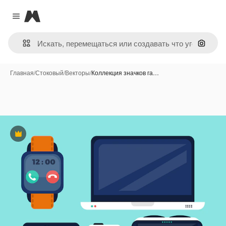
Magnific
Close menu
Поиск 
Главная
/
Стоковый
/
Векторы
/
Коллекция значков га…
Премиум