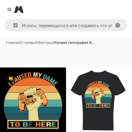
Magnific
Close menu
Поиск 
Главная
/
Стоковый
/
Векторы
/
Игровая типография В…
Премиум