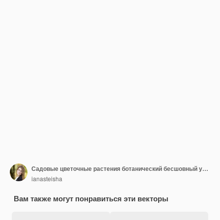
Садовые цветочные растения ботанический бесшовный узор векторный дизайн для декора интерьера обивочной ткани Симпатичный узор с веткой растения
ianasteisha
Вам также могут понравиться эти векторы