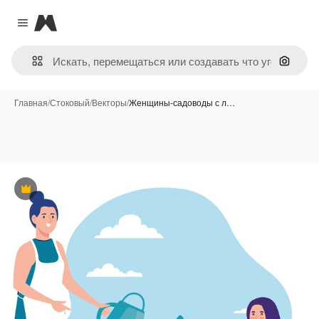
Magnific
Close menu
Поиск 
Главная
/
Стоковый
/
Векторы
/
Женщины-садоводы с л…
Премиум