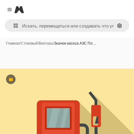
Magnific
Close menu
Поиск 
Главная
/
Стоковый
/
Векторы
/
Значок насоса АЗС Пл…
Премиум