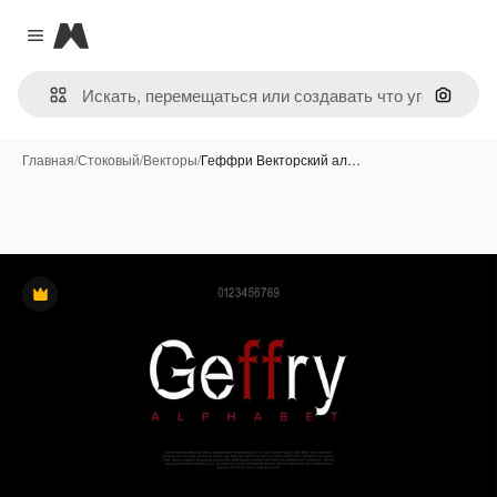
Magnific
Close menu
Поиск 
Главная
/
Стоковый
/
Векторы
/
Геффри Векторский ал…
Премиум