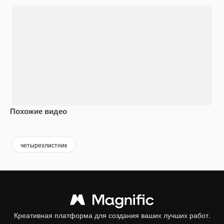
Похожие видео
Premium
Premium
Premium
Premium
четырехлистник
Креативная платформа для создания ваших лучших работ.