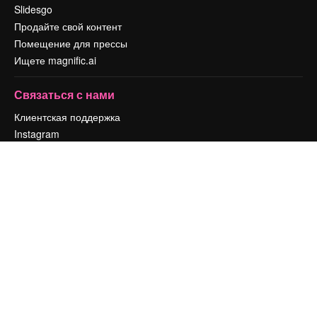
Slidesgo
Продайте свой контент
Помещение для прессы
Ищете magnific.ai
Связаться с нами
Клиентская поддержка
Instagram
YouTube
LinkedIn
TikTok
Discord
X
Reddit
Copyright © 2010-
2026
Freepik Company S.L.U.
Все права защищены
.