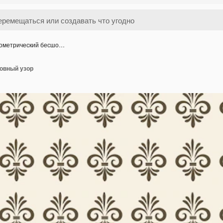
ометрический бесшо…
овный узор