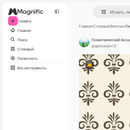
Создать
Главная
/
Стоковый
/
Векторы
/
Ге
Главная
Поиск
Геометрический бесш
graphicsujon72
Стоковый
Посмотреть
Премиум
Все инструменты