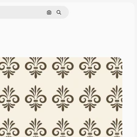
Поиск по изображению
Поиск