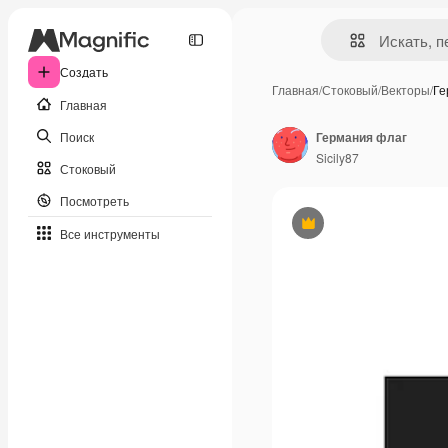
Создать
Главная
/
Стоковый
/
Векторы
/
Ге
Главная
Поиск
Германия флаг
Sicily87
Стоковый
Посмотреть
Премиум
Все инструменты