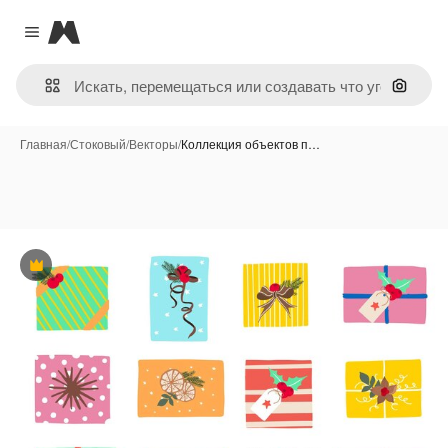
Magnific
Close menu
Поиск 
Главная
/
Стоковый
/
Векторы
/
Коллекция объектов п…
Премиум