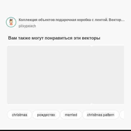
Коллекция объектов подарочная коробка с лентой. Векторная иллюстрация для значка, стикер, для печати. Редактируемый элемент
piixypeach
Вам также могут понравиться эти векторы
christmas
рождество
merried
christmas pattern
лен