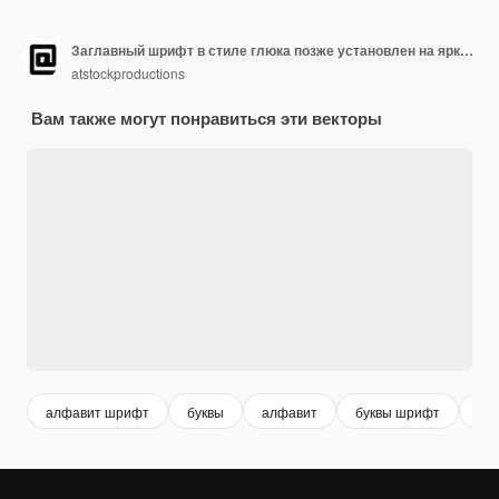
Заглавный шрифт в стиле глюка позже установлен на ярком абстрактном темно-синем и фиолетовом фоне
atstockproductions
Вам также могут понравиться эти векторы
алфавит шрифт
буквы
алфавит
буквы шрифт
wo