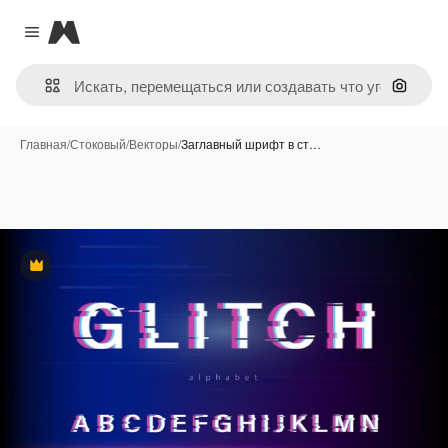
Magnific
Close menu
Поиск 
Главная
/
Стоковый
/
Векторы
/
Заглавный шрифт в ст…
Премиум