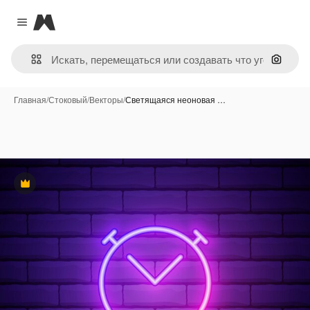
Magnific
Close menu
Поиск 
Главная
/
Стоковый
/
Векторы
/
Светящаяся неоновая …
Премиум