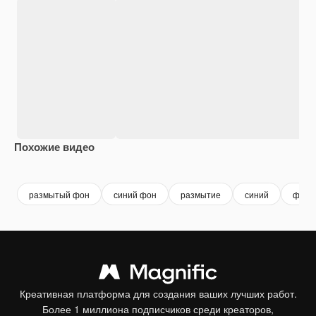
Похожие видео
Premium
Premium
Premium
Premium
размытый фон
синий фон
размытие
синий
фон
Креативная платформа для создания ваших лучших работ.
Более 1 миллиона подписчиков среди креаторов,