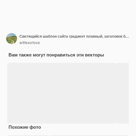
Светящийся шаблон сайта градиент плавный, заголовок баннера или боковой панели графика, размытый синий абстрактный фон с неоновыми приятными цветами.
artifexorlova
Вам также могут понравиться эти векторы
Похожие фото