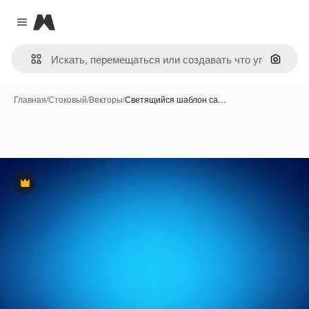
Magnific
Close menu
Поиск 
Главная
/
Стоковый
/
Векторы
/
Светящийся шаблон са…
Премиум