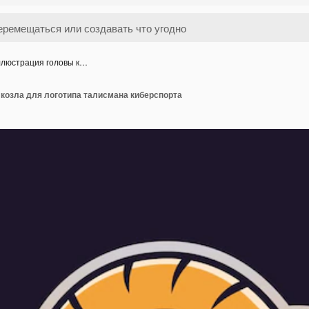
люстрация головы к…
козла для логотипа талисмана киберспорта