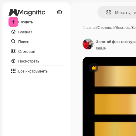
Создать
Главная
/
Стоковый
/
Векторы
/
Зо
Главная
Поиск
mal.le
Стоковый
Посмотреть
Премиум
Все инструменты