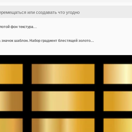
лотой фон текстура…
Золотой фон текстура значок шаблон. Набор градиент блестящей золотой металлической фольги