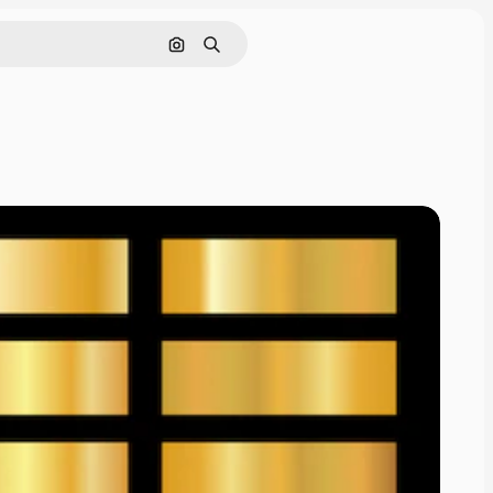
Поиск по изображению
Поиск