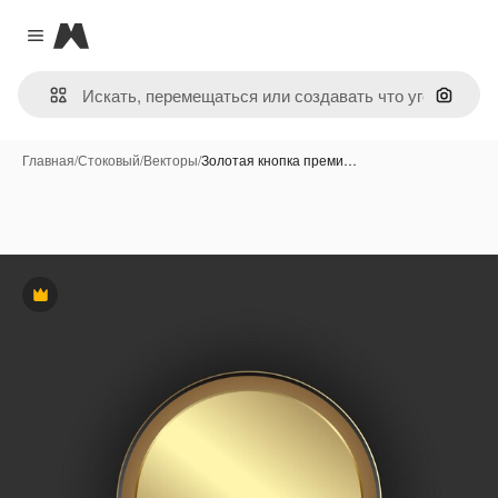
Magnific
Close menu
Поиск 
Главная
/
Стоковый
/
Векторы
/
Золотая кнопка преми…
Премиум