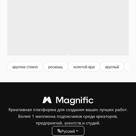
круглое стекло
роскошь
золотой круг
круглый
зол
Креативная платформа для создания ваших лучших работ.
Более 1 миллиона подписчиков среди креаторов,
предприятий, агентств и студий.
Pусский