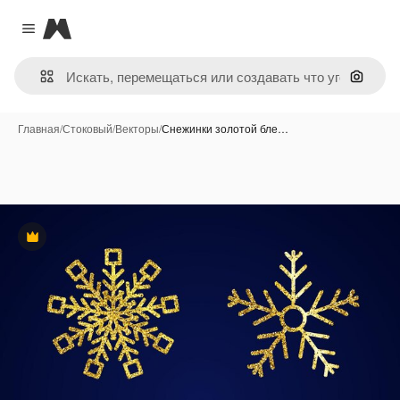
Magnific
Close menu
Поиск 
Главная
/
Стоковый
/
Векторы
/
Снежинки золотой бле…
Премиум