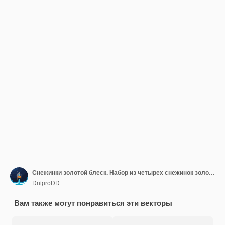
Снежинки золотой блеск. Набор из четырех снежинок золотой блеск на синем фоне. Рождественские и новогодние элементы декора. Векторная иллюстрация.
DniproDD
Вам также могут понравиться эти векторы