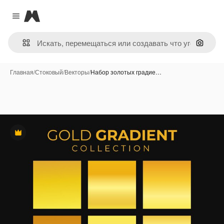
Magnific
Close menu
Поиск 
Главная
/
Стоковый
/
Векторы
/
Набор золотых градие…
Премиум