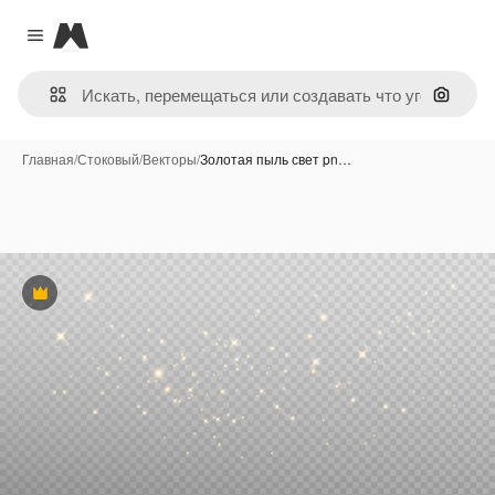
Magnific
Close menu
Поиск 
Главная
/
Стоковый
/
Векторы
/
Золотая пыль свет pn…
Премиум