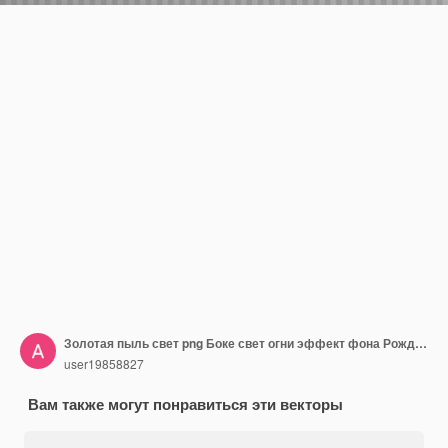
Золотая пыль свет png Боке свет огни эффект фона Рождественский светящийся фон пыли Рождественский светящийся свет боке конфетти и блестящая текстура наложения для вашего дизайна
user19858827
Вам также могут понравиться эти векторы