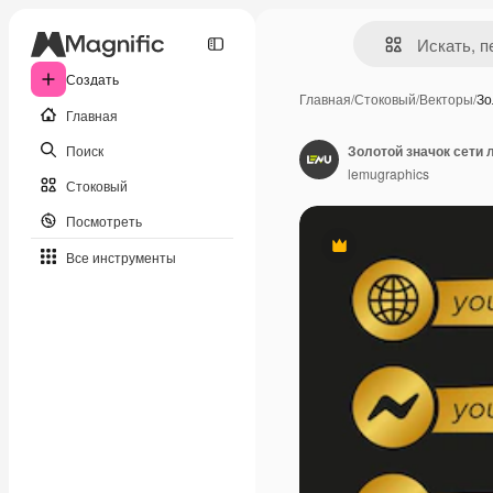
Создать
Главная
/
Стоковый
/
Векторы
/
Зо
Главная
Поиск
lemugraphics
Стоковый
Посмотреть
Премиум
Все инструменты