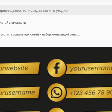
лотой значок сети …
Золотой значок сети логотип социальных сетей и набор композиций окна имени пользователя, изолированные на белом