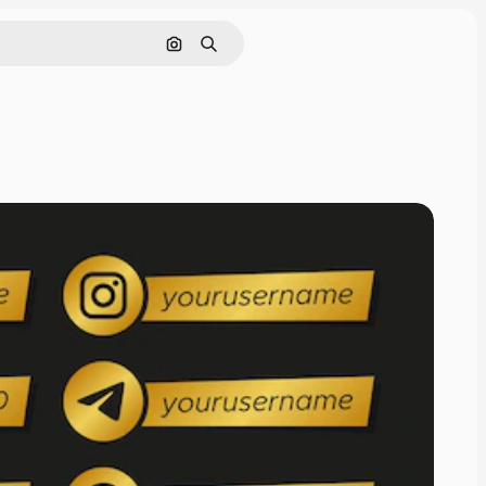
Поиск по изображению
Поиск