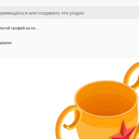
лотой трофей на по…
одиуме