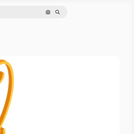
Поиск по изображению
Поиск