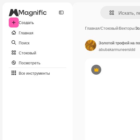
Создать
Главная
/
Стоковый
/
Векторы
/
Зо
Главная
Поиск
Золотой трофей на п
abubakarmuneersidd
Стоковый
Посмотреть
Премиум
Все инструменты