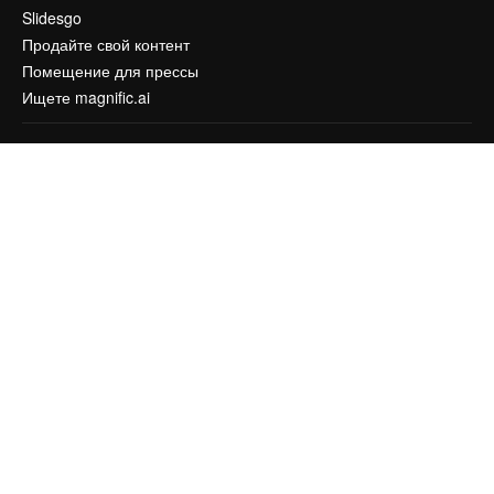
Slidesgo
Продайте свой контент
Помещение для прессы
Ищете magnific.ai
Связаться с нами
Клиентская поддержка
Instagram
YouTube
LinkedIn
TikTok
Discord
X
Reddit
Copyright © 2010-
2026
Freepik Company S.L.U.
Все права защищены
.