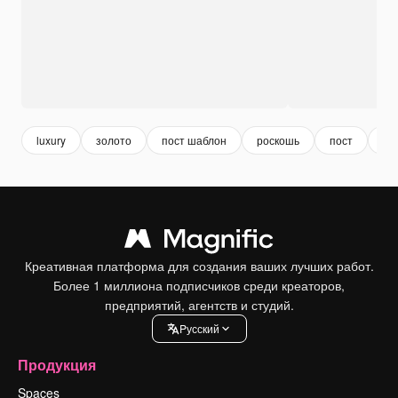
luxury
золото
пост шаблон
роскошь
пост
эл
Креативная платформа для создания ваших лучших работ.
Более 1 миллиона подписчиков среди креаторов,
предприятий, агентств и студий.
Pусский
Продукция
Spaces