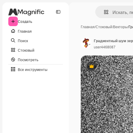
Создать
Главная
/
Стоковый
/
Векторы
/
Гр
Главная
Поиск
Градиентный шум зер
user4468087
Стоковый
Посмотреть
Премиум
Все инструменты