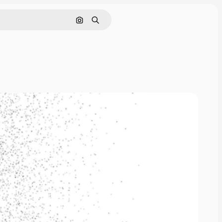
Поиск по изображению
Поиск