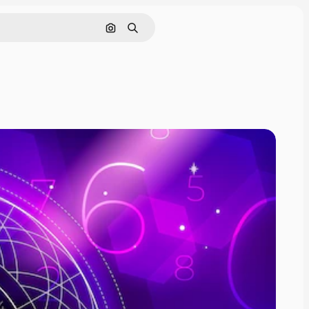
Поиск по изображению
Поиск