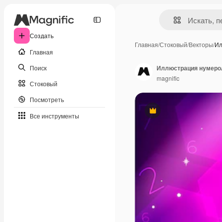
Создать
Главная
/
Стоковый
/
Векторы
/
Ил
Главная
Поиск
Иллюстрация нумерол
magnific
Стоковый
Посмотреть
Премиум
Все инструменты