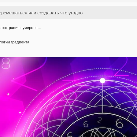
люстрация нумероло…
огии градиента