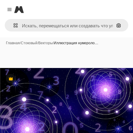
Magnific
Close menu
Поиск 
Главная
/
Стоковый
/
Векторы
/
Иллюстрация нумероло…
Премиум