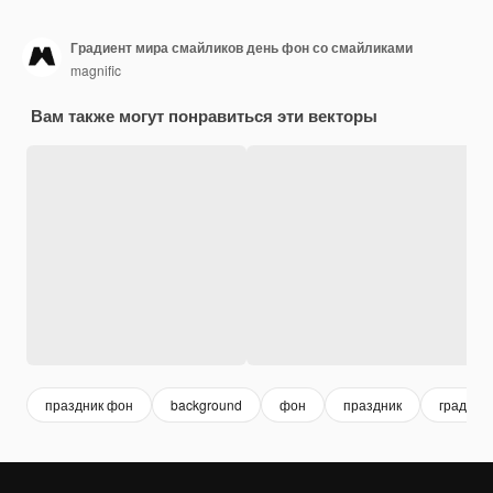
Градиент мира смайликов день фон со смайликами
magnific
Вам также могут понравиться эти векторы
праздник фон
background
фон
праздник
градиен