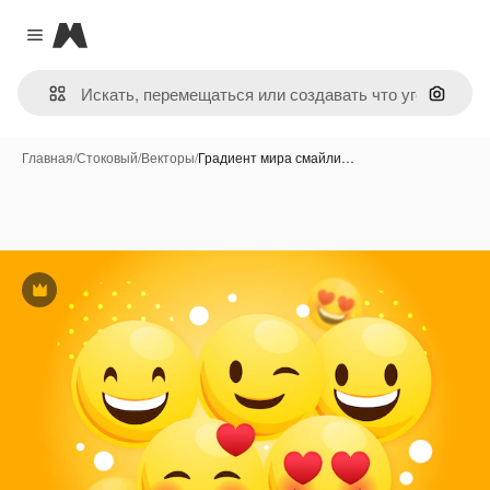
Magnific
Close menu
Поиск 
Главная
/
Стоковый
/
Векторы
/
Градиент мира смайли…
Премиум