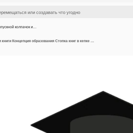
пускной колпачок и…
Выпускной колпачок и книги Концепция образования Стопка книг в кепке Вектор