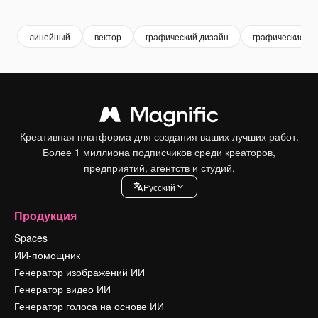
Premium
Premium
Сгенериров
линейный
вектор
графический дизайн
графические ли
Креативная платформа для создания ваших лучших работ.
Более 1 миллиона подписчиков среди креаторов,
предприятий, агентств и студий.
Pусский
Продукция
Spaces
ИИ-помощник
Генератор изображений ИИ
Генератор видео ИИ
Генератор голоса на основе ИИ