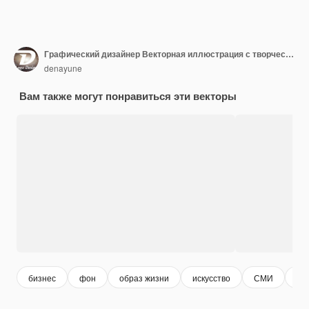
Графический дизайнер Векторная иллюстрация с творчеством и бизнесом с дизайнерским программным обеспечением для создания мультфильмов и анимационных продуктов на заднем плане
denayune
Вам также могут понравиться эти векторы
бизнес
фон
образ жизни
искусство
СМИ
ди