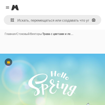
Magnific
Close menu
Поиск 
Главная
/
Стоковый
/
Векторы
/
Трава с цветами и ле…
Премиум