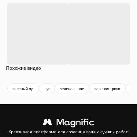
Похожие видео
Premium
Premium
Сгенерировано с помощью ИИ
Premium
Premium
Сгенериров
зеленый луг
луг
зеленое поле
зеленая трава
пол
Креативная платформа для создания ваших лучших работ.