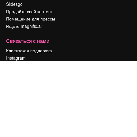
Slidesgo
Продайте свой контент
Помещение для прессы
Ищете magnific.ai
Связаться с нами
Клиентская поддержка
Instagram
YouTube
LinkedIn
TikTok
Discord
X
Reddit
Copyright © 2010-
2026
Freepik Company S.L.U.
Все права защищены
.