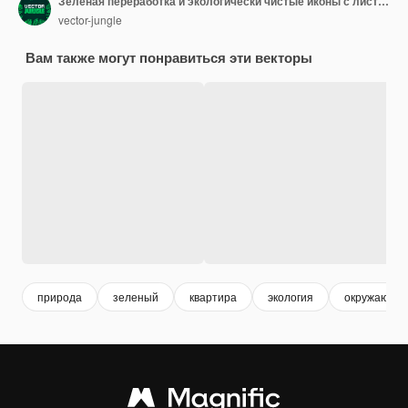
Зеленая переработка и экологически чистые иконы с листьями и треугольными петлями для устойчивости
vector-jungle
Вам также могут понравиться эти векторы
природа
зеленый
квартира
экология
окружающая