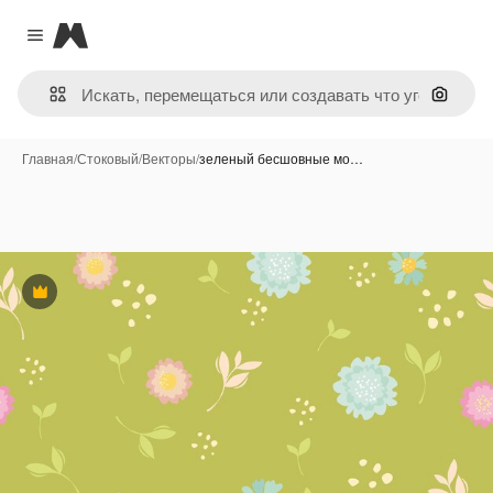
Magnific
Close menu
Поиск 
Главная
/
Стоковый
/
Векторы
/
зеленый бесшовные мо…
Премиум