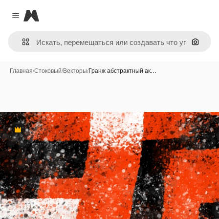
Magnific
Close menu
Поиск 
Главная
/
Стоковый
/
Векторы
/
Гранж абстрактный ак…
Премиум