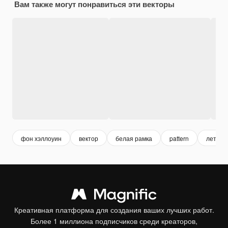
Вам также могут понравиться эти векторы
фон хэллоуин
вектор
белая рамка
pattern
летуча
Креативная платформа для создания ваших лучших работ.
Более 1 миллиона подписчиков среди креаторов,