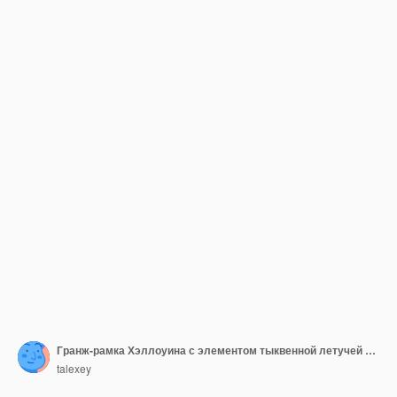
Гранж-рамка Хэллоуина с элементом тыквенной летучей мыши для векторной иллюстрации дизайна
talexey