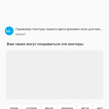
Гранжевая текстура черного цвета фоновое поле для набора текста
bdvect1
Вам также могут понравиться эти векторы
гранж
штрихи
мазок
чернила
кисти
кисть