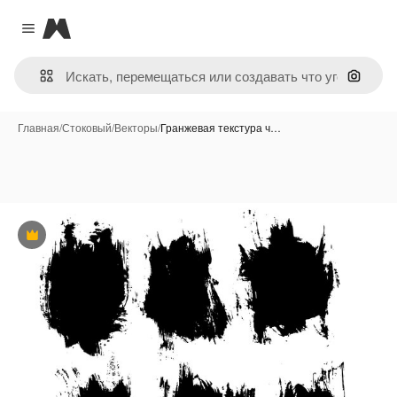
Magnific
Close menu
Поиск 
Главная
/
Стоковый
/
Векторы
/
Гранжевая текстура ч…
Премиум