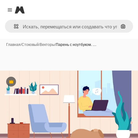
Magnific
Close menu
Поиск 
Главная
/
Стоковый
/
Векторы
/
Парень с ноутбуком. …
Премиум