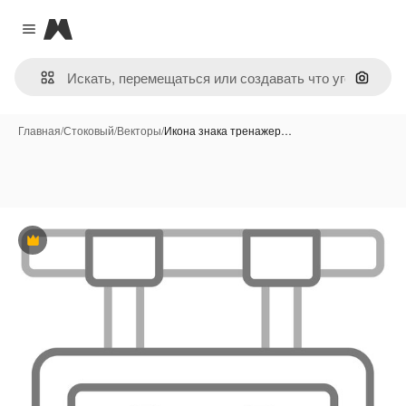
Magnific
Close menu
Поиск 
Главная
/
Стоковый
/
Векторы
/
Икона знака тренажер…
Премиум