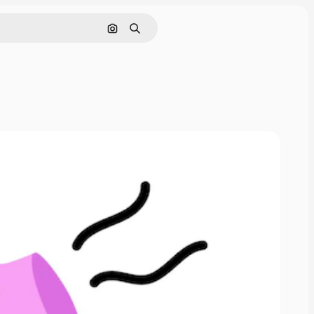
Поиск по изображению
Поиск