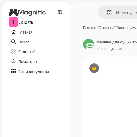
Создать
Главная
/
Стоковый
/
Векторы
/
Ма
Главная
Поиск
Машина для сушки во
smashingstocks
Стоковый
Посмотреть
Премиум
Все инструменты